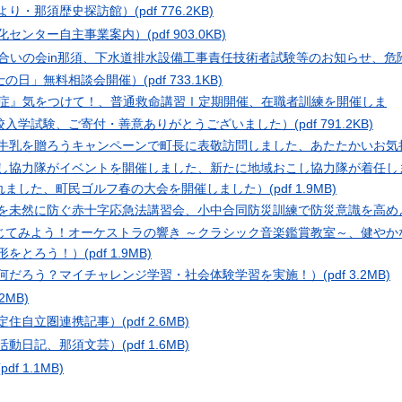
だより・那須歴史探訪館）
(pdf 776.2KB)
文化センター自主事業案内）
(pdf 903.0KB)
n（分かち合いの会in那須、下水道排水設備工事責任技術者試験等のお知らせ、危
士の日」無料相談会開催）
(pdf 733.1KB)
n（『熱中症』気をつけて！、普通救命講習Ⅰ定期開催、在職者訓練を開催しま
校入学試験、ご寄付・善意ありがとうございました）
(pdf 791.2KB)
に牛乳を贈ろうキャンペーンで町長に表敬訪問しました、あたたかいお気
こし協力隊がイベントを開催しました、新たに地域おこし協力隊が着任し
れました、町民ゴルフ春の大会を開催しました）
(pdf 1.9MB)
故を未然に防ぐ赤十字応急法講習会、小中合同防災訓練で防災意識を高め
じてみよう！オーケストラの響き ～クラシック音楽鑑賞教室～、健やか
形をとろう！）
(pdf 1.9MB)
て何だろう？マイチャレンジ学習・社会体験学習を実施！）
(pdf 3.2MB)
.2MB)
辺定住自立圏連携記事）
(pdf 2.6MB)
り活動日記、那須文芸）
(pdf 1.6MB)
(pdf 1.1MB)