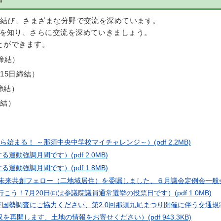
を結び、さまざまな分野で交流を深めています。
を知り、さらに交流を深めていきましょう。
とができます。
日締結）
月15日締結）
締結）
締結）
から始まる！ ～那須中央中学校マイチャレンジ～）
(pdf 2.2MB)
する運動強調月間です）
(pdf 2.0MB)
する運動強調月間です）
(pdf 1.8MB)
町未来共創フェロー（二地域居住）を委嘱しました、６月議会定例会一般
行こう！7月20日㈰は参議院議員通常選挙の投票日です）
(pdf 1.0MB)
年国勢調査にご協力ください、第2 0回那須九尾まつり開催に伴う交通規
収を再開します、土地の情報をお寄せください）
(pdf 943.3KB)