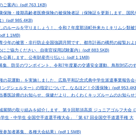
税のご案内）
(pdf 763.1KB)
健康保険・後期高齢者医療保険の被保険者証（保険証を更新します、国民
は）
(pdf 985.4KB)
出しのルールを守りましょう！、令和７年度那須町外来カミキリムシ類被
pdf 1.1MB)
は青少年の被害・非行防止全国強調月間です、都市計画の構想の縦覧およ
めにご協力ください、自衛官採用試験案内）
(pdf 883.5KB)
者を公募します、公有財産売り払い）
(pdf 1.1MB)
者募集、防災のワンポイント、令和7年度夏の交通安全運動、鳥獣対応の
人権の花運動」を実施しました、広島平和記念式典中学生派遣事業報告会
リングシェルター）の指定について、なるほど！介護保険）
(pdf 953.4K
日当番医診療のお知らせ、保健だより、わくわくキッズルームのお知らせ
地域展開の取り組みを紹介します、第９回那須高原 ジュニアゴルフ大会 
小学生・中学生 全国空手道選手権大会」「第 67 回全国空手道選手権 大
講座参加者募集、各種大会結果）
(pdf 1.5MB)