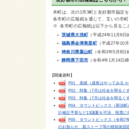
本町は、次の1市3町と友好都市協定
各市町の広報紙を通じて、互いの市町
※ 各市町の広報紙は以下から見るこ
茨城県大洗町
（平成24年11月8
福島県会津美里町
（平成27年10
神奈川県葉山町
（令和3年5月8日
静岡県下田市
（令和4年1月14日
【関連資料】
P01 表紙（成長はやってみる 
P02 特集（7月は社会を明るく
P03 特集（7月は社会を明るく
P04 タウントピックス（那須
計補正予算など13議案を可決、投票に
P05 タウントピックス（令和7
のお知らせ、薪ストーブ等の焼却灰回