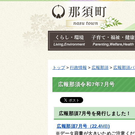
トップ
>
行政情報
>
広報那須
>
広報那須バ
広報那須令和7年7月号
広報那須7月号を発行しました！
広報那須7月号（22.4
MB
)
※データ容量が大きいためご注意くだ