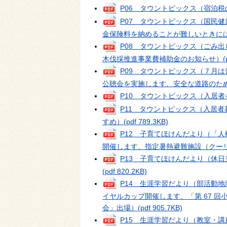
P06 タウントピックス（宿泊
P07 タウントピックス（国民
金保険料を納めることが難しいときに
P08 タウントピックス（ごみ
木伐採推進事業費補助金のお知らせ）
(
P09 タウントピックス（７月
公聴会を実施します、安全な道路のた
P10 タウントピックス（入居
P11 タウントピックス（入居
すめ）
(pdf 789.3KB)
P12 子育てほけんだより（「
開催します、指定暑熱避難施設（クー
P13 子育てほけんだより（休
(pdf 820.2KB)
P14 生涯学習だより（部活動
イヤルカップ開催します、「第 67 回
会」出場）
(pdf 905.7KB)
P15 生涯学習だより（教室・