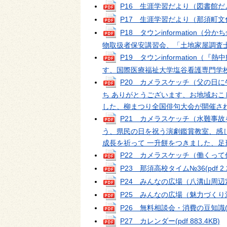
P16 生涯学習だより（図書館
P17 生涯学習だより（那須町
P18 タウンinformatio
物取扱者保安講習会、「土地家屋調査
P19 タウンinformatio
す、国際医療福祉大学塩谷看護専門学
P20 カメラスケッチ（父の日
ち ありがとうございます、お地域お
した、柳まつり全国俳句大会が開催さ
P21 カメラスケッチ（水難事
う、県民の日を祝う演劇鑑賞教室、感
成長を祈って 一升餅をつきました、足
P22 カメラスケッチ（働くっ
P23 那須高校タイム№36
(pdf 2
P24 みんなの広場（八溝山周
P25 みんなの広場（魅力づく
P26 無料相談会・消費の豆知識
P27 カレンダー
(pdf 883.4KB)