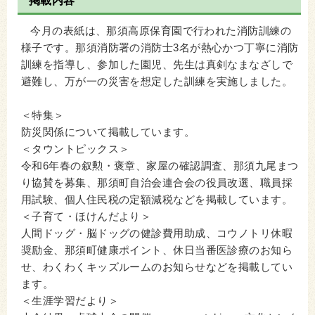
掲載内容
今月の表紙は、那須高原保育園で行われた消防訓練の
様子です。那須消防署の消防士3名が熱心かつ丁寧に消防
訓練を指導し、参加した園児、先生は真剣なまなざしで
避難し、万が一の災害を想定した訓練を実施しました。
＜特集＞
防災関係について掲載しています。
＜タウントピックス＞
令和6年春の叙勲・褒章、家屋の確認調査、那須九尾まつ
り協賛を募集、那須町自治会連合会の役員改選、職員採
用試験、個人住民税の定額減税などを掲載しています。
＜子育て・ほけんだより＞
人間ドッグ・脳ドッグの健診費用助成、コウノトリ休暇
奨励金、那須町健康ポイント、休日当番医診療のお知ら
せ、わくわくキッズルームのお知らせなどを掲載してい
ます。
＜生涯学習だより＞