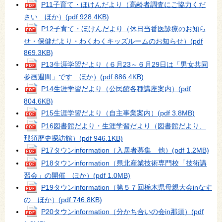
P11子育て・ほけんだより（高齢者調査にご協力くだ
さい ほか）
(pdf 928.4KB)
P12子育て・ほけんだより（休日当番医診療のお知ら
せ・保健だより・わくわくキッズルームのお知らせ）
(pdf
869.3KB)
P13生涯学習だより（６月23～６月29日は「男女共同
参画週間」です ほか）
(pdf 886.4KB)
P14生涯学習だより（公民館各種講座案内）
(pdf
804.6KB)
P15生涯学習だより（自主事業案内）
(pdf 3.8MB)
P16図書館だより・生涯学習だより（図書館だより、
那須歴史探訪館）
(pdf 946.1KB)
P17タウンinformation（入居者募集 他）
(pdf 1.2MB)
P18タウンinformation（県北産業技術専門校「技術講
習会」の開催 ほか）
(pdf 1.0MB)
P19タウンinformation（第５７回栃木県母親大会inなす
の ほか）
(pdf 746.8KB)
P20タウンinformation（分かち合いの会in那須）
(pdf