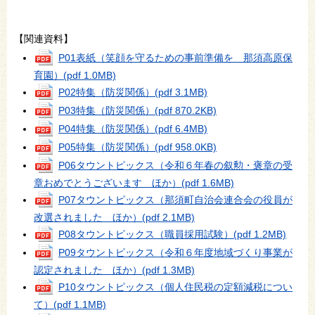
【関連資料】
P01表紙（笑顔を守るための事前準備を 那須高原保
育園）
(pdf 1.0MB)
P02特集（防災関係）
(pdf 3.1MB)
P03特集（防災関係）
(pdf 870.2KB)
P04特集（防災関係）
(pdf 6.4MB)
P05特集（防災関係）
(pdf 958.0KB)
P06タウントピックス（令和６年春の叙勲・褒章の受
章おめでとうございます ほか）
(pdf 1.6MB)
P07タウントピックス（那須町自治会連合会の役員が
改選されました ほか）
(pdf 2.1MB)
P08タウントピックス（職員採用試験）
(pdf 1.2MB)
P09タウントピックス（令和６年度地域づくり事業が
認定されました ほか）
(pdf 1.3MB)
P10タウントピックス（個人住民税の定額減税につい
て）
(pdf 1.1MB)