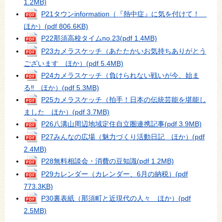
1.2MB)
P21タウンinformation（『熱中症』に気を付けて！
ほか）
(pdf 806.6KB)
P22那須高校タイムno.23
(pdf 1.4MB)
P23カメラスケッチ（あたたかいお気持ちありがとう
ございます ほか）
(pdf 5.4MB)
P24カメラスケッチ（負けられない戦いが今、始ま
る‼ ほか）
(pdf 5.3MB)
P25カメラスケッチ（拍手！日本の伝統芸能を堪能し
ました ほか）
(pdf 3.7MB)
P26八溝山周辺地域定住自立圏連携記事
(pdf 3.9MB)
P27みんなの広場（魅力づくり活動日記 ほか）
(pdf
2.4MB)
P28無料相談会・消費の豆知識
(pdf 1.2MB)
P29カレンダー（カレンダー、6月の納税）
(pdf
773.3KB)
P30裏表紙（那須町と近現代の人々 ほか）
(pdf
2.5MB)