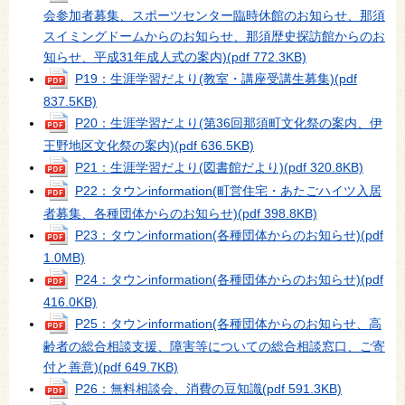
会参加者募集、スポーツセンター臨時休館のお知らせ、那須
スイミングドームからのお知らせ、那須歴史探訪館からのお
知らせ、平成31年成人式の案内)
(pdf 772.3KB)
P19：生涯学習だより(教室・講座受講生募集)
(pdf
837.5KB)
P20：生涯学習だより(第36回那須町文化祭の案内、伊
王野地区文化祭の案内)
(pdf 636.5KB)
P21：生涯学習だより(図書館だより)
(pdf 320.8KB)
P22：タウンinformation(町営住宅・あたごハイツ入居
者募集、各種団体からのお知らせ)
(pdf 398.8KB)
P23：タウンinformation(各種団体からのお知らせ)
(pdf
1.0MB)
P24：タウンinformation(各種団体からのお知らせ)
(pdf
416.0KB)
P25：タウンinformation(各種団体からのお知らせ、高
齢者の総合相談支援、障害等についての総合相談窓口、ご寄
付と善意)
(pdf 649.7KB)
P26：無料相談会、消費の豆知識
(pdf 591.3KB)