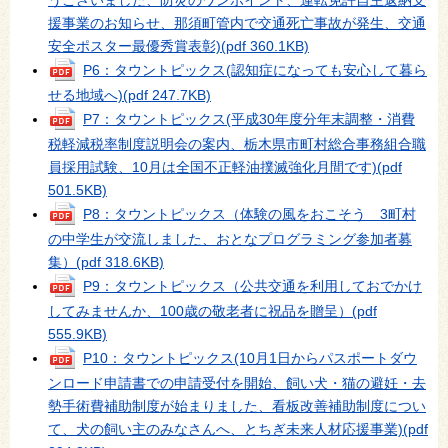
うございました、防災のワンポイント、運転免許自主返納支
援事業のお知らせ、那須町管内で交通死亡事故が発生、交通
安全ポスター最優秀賞表彰)
(pdf 360.1KB)
P6：タウントピックス(認知症になっても安心して暮ら
せる地域へ)
(pdf 247.7KB)
P7：タウントピックス(平成30年度分年末調整・消費
税軽減税率制度説明会の案内、栃木県市町村総合事務組合職
員採用試験、10月は全国不正軽油撲滅強化月間です)
(pdf
501.5KB)
P8：タウントピックス（体験の風をおこそう 3町村
の中学生が交流しました、おとなプログラミング参加者募
集）
(pdf 318.6KB)
P9：タウントピックス（公共交通を利用しておでかけ
してみませんか、100歳の敬老者に祝品を贈呈）
(pdf
555.9KB)
P10：タウントピックス(10月1日からパスポートダウ
ンロード申請書での申請受付を開始、飼い犬・猫の避妊・去
勢手術費補助制度が始まりました、看板改善補助制度につい
て、犬の飼い主のみなさんへ、とちぎ未来人材応援事業)
(pdf