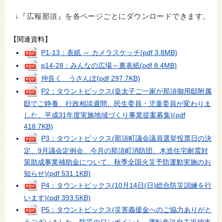
↓『広報那須』を各ページごとにダウンロードできます。
【関連資料】
P1-13：表紙 ～ カメラスケッチ
(pdf 3.8MB)
p14-28：みんなの広場～裏表紙
(pdf 8.4MB)
仲良く うさんぽ
(pdf 297.7KB)
P2：タウントピックス(皇太子ご一家が那須御用邸附属
邸でご静養、行政相談週間、民生委員・児童委員が変わりま
した、平成31年度実施地域づくり事業提案募集)
(pdf
418.7KB)
P3：タウントピックス(那須町議会議員選挙投票日の決
定、9月議会定例会、今月の那須町消防団、木造住宅耐震対
策助成事業補助金について、秋季全国火災予防運動実施のお
知らせ)
(pdf 531.1KB)
P4：タウントピックス(10月14日(日)総合防災訓練を行
います)
(pdf 393.5KB)
P5：タウントピックス(災害義援金へのご協力ありがと