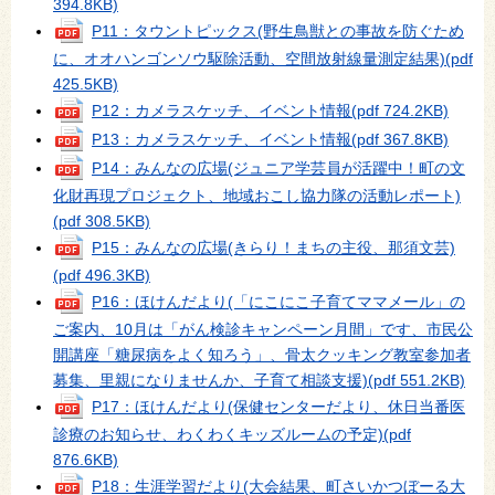
394.8KB)
P11：タウントピックス(野生鳥獣との事故を防ぐため
に、オオハンゴンソウ駆除活動、空間放射線量測定結果)
(pdf
425.5KB)
P12：カメラスケッチ、イベント情報
(pdf 724.2KB)
P13：カメラスケッチ、イベント情報
(pdf 367.8KB)
P14：みんなの広場(ジュニア学芸員が活躍中！町の文
化財再現プロジェクト、地域おこし協力隊の活動レポート)
(pdf 308.5KB)
P15：みんなの広場(きらり！まちの主役、那須文芸)
(pdf 496.3KB)
P16：ほけんだより(「にこにこ子育てママメール」の
ご案内、10月は「がん検診キャンペーン月間」です、市民公
開講座「糖尿病をよく知ろう」、骨太クッキング教室参加者
募集、里親になりませんか、子育て相談支援)
(pdf 551.2KB)
P17：ほけんだより(保健センターだより、休日当番医
診療のお知らせ、わくわくキッズルームの予定)
(pdf
876.6KB)
P18：生涯学習だより(大会結果、町さいかつぼーる大