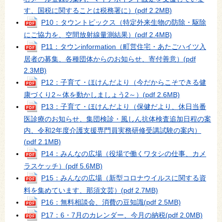
す、国税に関することは税務署に）
(pdf 2.2MB)
P10：タウントピックス（特定外来生物の防除・駆除
にご協力を、空間放射線量測結果）
(pdf 2.4MB)
P11：タウンinformation（町営住宅・あたごハイツ入
居者の募集、各種団体からのお知らせ、寄付善意）
(pdf
2.3MB)
P12：子育て・ほけんだより（今だからこそできる健
康づくり2～体を動かしましょう2～）
(pdf 2.6MB)
P13：子育て・ほけんだより（保健だより、休日当番
医診療のお知らせ、集団検診・風しん抗体検査追加日程の案
内、令和2年度介護支援専門員実務研修受講試験の案内）
(pdf 2.1MB)
P14：みんなの広場（役場で働くワタシの仕事、カメ
ラスケッチ）
(pdf 5.6MB)
P15：みんなの広場（新型コロナウイルスに関する資
料を集めています、那須文芸）
(pdf 2.7MB)
P16：無料相談会、消費の豆知識
(pdf 2.5MB)
P17：6・7月のカレンダー、今月の納税
(pdf 2.0MB)