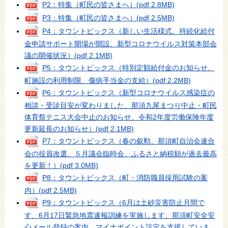
P2：特集（町民の皆さまへ）
(pdf 2.8MB)
P3：特集（町民の皆さまへ）
(pdf 2.5MB)
P4：タウントピックス（新しい生活様式、持続化給付
金申請サポート開場が開設、新型コロナウイルス対策本部会
議の開催状況）
(pdf 2.1MB)
P5：タウントピックス（特別定額給付金のお知らせ、
町施設の利用制限、傷病手当金の支給）
(pdf 2.2MB)
P6：タウントピックス（新型コロナウイルス感染症の
相談・受診目安が変わりました、那須九尾まつり中止・町民
体育祭テニス大会中止のお知らせ、令和2年度労働保険年度
更新延長のお知らせ）
(pdf 2.1MB)
P7：タウントピックス（春の叙勲、那須町自治会連合
会の役員改選、５月議会臨時会、ふるさと納税額が過去最高
を更新！）
(pdf 3.0MB)
P8：タウントピックス（町・消防職員採用試験の案
内）
(pdf 2.5MB)
P9：タウントピックス（6月は土砂災害防止月間で
す、6月17日緊急地震速報訓練を実施します、那須町安全安
心メール登録の案内、マイナポイント設定を支援していま