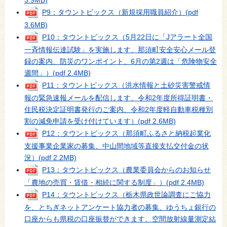
P9：タウントピックス（新規採用職員紹介）
(pdf
3.6MB)
P10：タウントピックス（5月22日に「Jアラート全国
一斉情報伝達試験」を実施します、那須町安全安心メール登
録の案内、防災のワンポイント、6月の第2週は「危険物安全
週間」）
(pdf 2.4MB)
P11：タウントピックス（洪水情報と土砂災害警戒情
報の緊急速報メールを配信します、令和2年度所得証明書・
住民税決定証明書発行のご案内、令和2年度軽自動車税種別
割の減免申請を受け付けています）
(pdf 2.6MB)
P12：タウントピックス（那須町ふるさと納税起業化
支援事業企業家の募集、中山間地域等直接支払交付金の状
況）
(pdf 2.2MB)
P13：タウントピックス（農業委員会からのお知らせ
「農地の売買・賃借・相続に関する制度」）
(pdf 2.4MB)
P14：タウントピックス（栃木県政世論調査にご協力
を、とちぎネットアンケート協力者の募集、ゆうちょ銀行の
口座からも県税の口座振替ができます、空間放射線量測定結