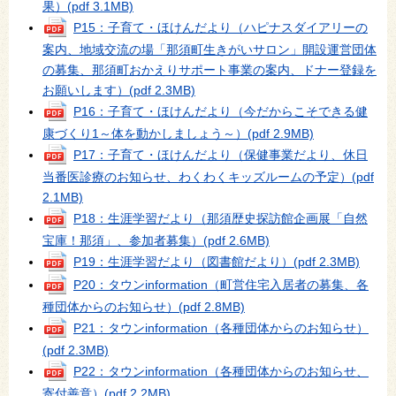
果）
(pdf 3.1MB)
P15：子育て・ほけんだより（ハピナスダイアリーの
案内、地域交流の場「那須町生きがいサロン」開設運営団体
の募集、那須町おかえりサポート事業の案内、ドナー登録を
お願いします）
(pdf 2.3MB)
P16：子育て・ほけんだより（今だからこそできる健
康づくり1～体を動かしましょう～）
(pdf 2.9MB)
P17：子育て・ほけんだより（保健事業だより、休日
当番医診療のお知らせ、わくわくキッズルームの予定）
(pdf
2.1MB)
P18：生涯学習だより（那須歴史探訪館企画展「自然
宝庫！那須」、参加者募集）
(pdf 2.6MB)
P19：生涯学習だより（図書館だより）
(pdf 2.3MB)
P20：タウンinformation（町営住宅入居者の募集、各
種団体からのお知らせ）
(pdf 2.8MB)
P21：タウンinformation（各種団体からのお知らせ）
(pdf 2.3MB)
P22：タウンinformation（各種団体からのお知らせ、
寄付善意）
(pdf 2.2MB)