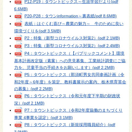
P12‐P19：タウントピックス～生涯学習だより
(pdf
6.6MB)
P20‐P28：タウンinformation～裏表紙
(pdf 8.6MB)
表紙：はぐくむ喜び～農業の魅力～ 牛のために良い
環境づくりを
(pdf 3.5MB)
P2：特集（新型コロナウイルス対策2）
(pdf 2.1MB)
P3：特集（新型コロナウイルス対策2）
(pdf 2.4MB)
P4：タウントピックス（【パブリックコメント】環境
基本計画改定版（素案）への意見募集、工業統計調査にご協
力を、児童手当の手続きをお願いします）
(pdf 2.2MB)
P5：タウントピックス（那須町男女共同参画計画（令
和2年度～6年度）を策定、教科書展示の案内、栃木県育英会
の募集）
(pdf 2.2MB)
P6：タウントピックス（令和元年度下半期の財政状
況）
(pdf 2.1MB)
P7：タウントピックス（令和2年度協働のまちづくり
事業 4事業を認定）
(pdf 3.1MB)
P8：タウントピックス（新規採用職員紹介）
(pdf
3.9MB)