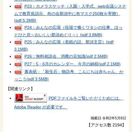
P23：カメラスケッチ（入園・入学式、web会議システ
ムで教育長訓示、布の会那須中に布マスク250枚を寄贈）
(pdf 5.3MB)
P24：みんなの広場（役場で働くワタシの仕事、ほっ
とひと息～おいしい那須めぐり～）
(pdf 3.8MB)
P25：みんなの広場（表紙の話、那須文芸）
(pdf
3.1MB)
P26：無料相談会、消費の豆知識
(pdf 2.5MB)
P27：5・6月のカレンダー、今月の納税
(pdf 2.1MB)
裏表紙：「殺生石」物語考、こんにちは赤ちゃん、か
っこう
(pdf 3.5MB)
【関連リンク】
PDFファイルをご覧いただくためには、
Adobe Reader が必要です。
掲載日 令和2年5月8日
【アクセス数
2194
】