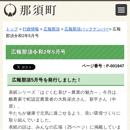
トップ
>
行政情報
>
広報那須
>
広報那須バックナンバー
> 広報
那須令和2年5月号
広報那須令和2年5月号
ページ番号：P-001847
広報那須5月号を発行しました！
表紙シリーズ「はぐくむ喜び～農業の魅力～」今月は、
酪農家で町認定農業者の大島栄次さん、新平さん（中
原）。
牛たちが健康で元気に過ごせるよう、良い環境づくりに
取り組んでいました。
表紙の話は、みんなの広場（25ページ）に掲載していま