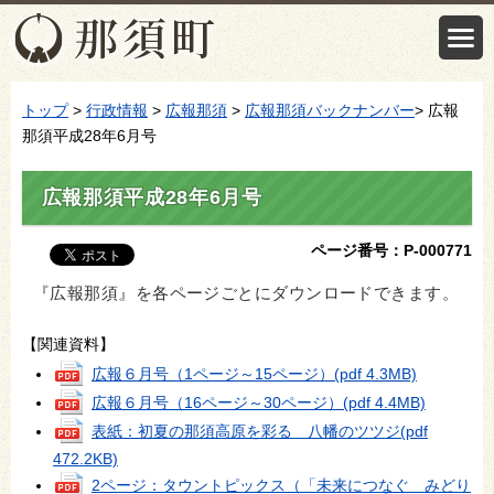
トップ
>
行政情報
>
広報那須
>
広報那須バックナンバー
> 広報
那須平成28年6月号
広報那須平成28年6月号
ページ番号：P-000771
『広報那須』を各ページごとにダウンロードできます。
【関連資料】
広報６月号（1ページ～15ページ）
(pdf 4.3MB)
広報６月号（16ページ～30ページ）
(pdf 4.4MB)
表紙：初夏の那須高原を彩る 八幡のツツジ
(pdf
472.2KB)
2ページ：タウントピックス（「未来につなぐ みどり