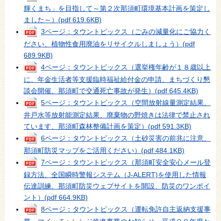
輝くまち」を目指して～第２次那須町環境基本計画を策定し
ました～）
(pdf 619.6KB)
3ページ：タウントピックス（ごみの減量化にご協力く
ださい、植物性食用廃油をリサイクルしましょう）
(pdf
689.9KB)
4ページ：タウントピックス（選挙権年齢が１８歳以上
に、年金生活者等支援臨時福祉給付金の申請、まちづくり懇
談会開催、那須町で交通死亡事故が発生）
(pdf 645.4KB)
5ページ：タウントピックス（空間放射線量測定結果、
井戸水等放射能測定結果、廃棄物の野焼きは法律で禁止され
ています、那須町森林整備計画を策定）
(pdf 591.3KB)
6ページ：タウントピックス（土砂災害の前兆に注意、
那須町防災マップをご活用ください）
(pdf 484.1KB)
7ページ：タウントピックス（那須町安全安心メール登
録方法、全国瞬時警報システム（J-ALERT)を使用した情報
伝達訓練、那須町防災ウェブサイトを開設、防災のワンポイ
ント）
(pdf 664.9KB)
8ページ：タウントピックス（運転免許自主返納支援事