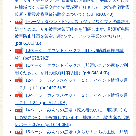
業、マイ・チャレンジ推進事業のお知らせ、平成２８年度か
ら地域づくり事業交付金制度が変わりました、木造住宅耐震
診断・耐震改修事業補助金について）
(pdf 610.5KB)
9ページ：タウントピックス（ツキノワグマとの事故を
防ぐために、サル被害対策研修会を開催します、那須町鳥獣
被害防止計画を策定、産地パワーアップ事業のお知らせ）
(pdf 610.0KB)
10ページ：タウントピックス（町・消防職員採用試
験）
(pdf 678.7KB)
11ページ：タウントピックス（那須いこいの家をご利
用ください、今月の那須町消防団）
(pdf 548.4KB)
12ページ：カメラスケッチ（１）、イベント情報６月
～７月（１）
(pdf 497.5KB)
13ページ：カメラスケッチ（２）、イベント情報６月
～７月（２）
(pdf 527.2KB)
14ページ：みんなの広場（転入者の方に「那須町くら
しの案内DVD」を配布しています、地域おこし協力隊の活動
レポートほか）
(pdf 644.3KB)
15ページ：みんなの広場（きらり！まちの主役、那須