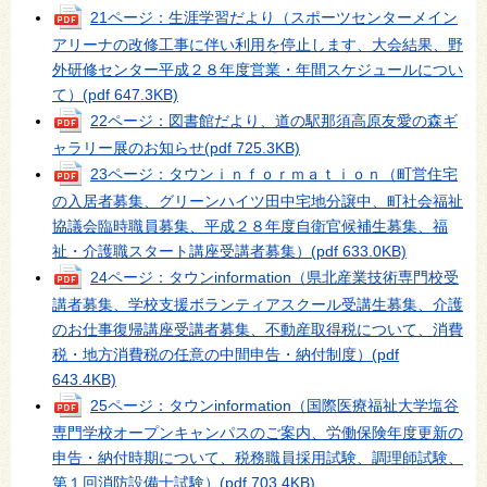
21ページ：生涯学習だより（スポーツセンターメイン
アリーナの改修工事に伴い利用を停止します、大会結果、野
外研修センター平成２８年度営業・年間スケジュールについ
て）
(pdf 647.3KB)
22ページ：図書館だより、道の駅那須高原友愛の森ギ
ャラリー展のお知らせ
(pdf 725.3KB)
23ページ：タウンｉｎｆｏｒｍａｔｉｏｎ（町営住宅
の入居者募集、グリーンハイツ田中宅地分譲中、町社会福祉
協議会臨時職員募集、平成２８年度自衛官候補生募集、福
祉・介護職スタート講座受講者募集）
(pdf 633.0KB)
24ページ：タウンinformation（県北産業技術専門校受
講者募集、学校支援ボランティアスクール受講生募集、介護
のお仕事復帰講座受講者募集、不動産取得税について、消費
税・地方消費税の任意の中間申告・納付制度）
(pdf
643.4KB)
25ページ：タウンinformation（国際医療福祉大学塩谷
専門学校オープンキャンパスのご案内、労働保険年度更新の
申告・納付時期について、税務職員採用試験、調理師試験、
第１回消防設備士試験）
(pdf 703.4KB)