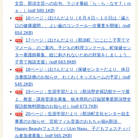
文芸、那須文芸への出句、ラジオ番組「ら・ら・なすＴｉｍ
ｅ」）
(pdf 580.1KB)
16ページ：ほけんだより（６月４日～１０日は「歯と
口の健康週間」、よい歯のコンクール一次審査を開催）
(pdf
654.2KB)
17ページ：ほけんだより（那須町「にこにこ子育てマ
マメール」のご案内、子どもの料理コンクール、町保健セン
ター看護師募集、蚊に刺されないための対策をしましょう、
子育て相談支援）
(pdf 663.8KB)
18ページ：ほけんだより（保健センターだより、休日
当番医診療のお知らせ、わくわくキッズルームの予定）
(pdf
545.2KB)
19ページ：生涯学習だより（那須歴史探訪館テーマ展
１、教室・講座受講生募集、栃木県民の日協賛事業那須歴史
探訪館無料開放のお知らせ）
(pdf 673.7KB)
20ページ：生涯学習だより（那須町文化センター自主
事業のお知らせ、宮前フィル音楽のおもちゃ箱in那須、
Happy Beautyフェスティバルin Nasu、子どもフェスティバ
ル参加者募集）
(pdf 565.2KB)