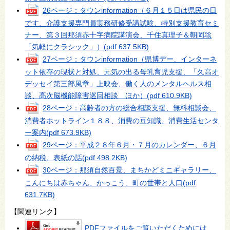
26ページ：タウンinformation（６月１５日は県民の日
です、介護支援専門員実務研修受講試験、特別支援教育セミ
ナー、第３回那須赤十字病院講演会、千住真理子＆朝岡聡
「気軽にクラシック」）
(pdf 637.5KB)
27ページ：タウンinformation（県博デー、インターネ
ット依存の現状と対処、元気の出る母乳育児支援、「久高オ
デッセイ第三部風章」上映会、働く人のメンタルヘルス相
談、高次脳機能障害巡回相談 ほか）
(pdf 610.9KB)
28ページ：高齢者の方の総合相談支援、無料相談会、
消費者ホットライン１８８、消費の豆知識、消費生活センタ
ー案内
(pdf 673.9KB)
29ページ：平成２８年６月・７月のカレンダー、６月
の納税、表紙の話
(pdf 498.2KB)
30ページ：那須自然百景、まちかどミニギャラリー、
こんにちは赤ちゃん、かっこう、町の世帯と人口
(pdf
631.7KB)
【関連リンク】
PDFファイルをご覧いただくためには、