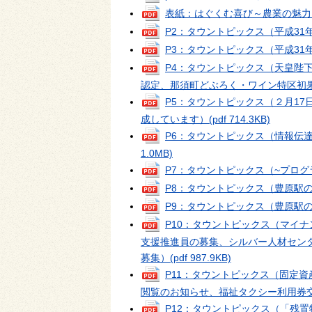
表紙：はぐくむ喜び～農業の魅力
P2：タウントピックス（平成31
P3：タウントピックス（平成31
P4：タウントピックス（天皇陛
認定、那須町どぶろく・ワイン特区初
P5：タウントピックス（２月17
成しています）
(pdf 714.3KB)
P6：タウントピックス（情報伝
1.0MB)
P7：タウントピックス（~プロ
P8：タウントピックス（豊原駅
P9：タウントピックス（豊原駅
P10：タウントピックス（マイ
支援推進員の募集、シルバー人材セン
募集）
(pdf 987.9KB)
P11：タウントピックス（固定
閲覧のお知らせ、福祉タクシー利用券
P12：タウントピックス（「残