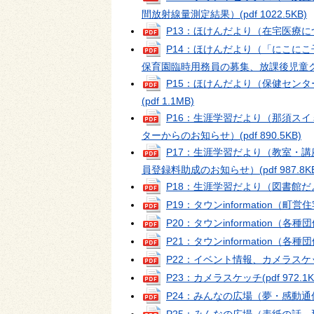
間放射線量測定結果）
(pdf 1022.5KB)
P13：ほけんだより（在宅医療
P14：ほけんだより（「にこに
保育園臨時用務員の募集、放課後児童
P15：ほけんだより（保健セン
(pdf 1.1MB)
P16：生涯学習だより（那須ス
ターからのお知らせ）
(pdf 890.5KB)
P17：生涯学習だより（教室・
員登録料助成のお知らせ）
(pdf 987.8K
P18：生涯学習だより（図書館だ
P19：タウンinformatio
P20：タウンinformation（
P21：タウンinformation（
P22：イベント情報、カメラスケ
P23：カメラスケッチ
(pdf 972.1
P24：みんなの広場（夢・感動
P25：みんなの広場（表紙の話