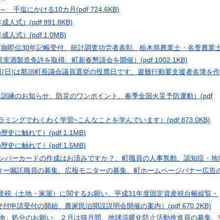
～ 手塩にかける10カ月
(pdf 724.6KB)
年成人式）
(pdf 991.8KB)
年成人式）
(pdf 1.0MB)
下御即位30年記帳受付、統計調査功労者表彰、栃木県農業士・名誉農業
果実酒製造免許を取得、町新春懇談会を開催）
(pdf 1002.1KB)
日(日)は那須町長議会議員選挙の投票日です、避難行動要支援者名簿を作
達訓練のお知らせ、防災のワンポイント、春季全国火災予防運動）
(pdf
グラミングでわくわく学習~こんなことを学んでいます）
(pdf 873.0KB)
の歴史に触れて）
(pdf 1.1MB)
の歴史に触れて）
(pdf 1.5MB)
ナンバーカードの作成はお済みですか？、町職員の人事異動、認知症・地
ター嘱託職員の募集、広報モニターの募集、町ホームページバナー広告
資産税（土地・家屋）に関するお願い、平成31年度固定資産税台帳縦覧・
交付申請受付の開始、農家民泊開設説明会開催の案内）
(pdf 670.2KB)
置物」処分のお願い、２月は猫月間、地球温暖化防止活動推進員の募集、