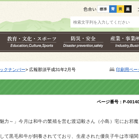
色合い
ックナンバー
> 広報那須平成31年2月号
印刷用ペー
ページ番号：P-00140
魅力～」今月は和牛の繁殖を営む渡辺毅さん（小島）宅にお邪魔
して黒毛和牛が飼養されてており、生産された優良子牛は市場関