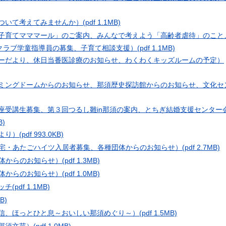
について考えてみませんか）
(pdf 1.1MB)
こ子育てマママール」のご案内、みんなで考えよう「高齢者虐待」のこと
クラブ学童指導員の募集、子育て相談支援）
(pdf 1.1MB)
ターだより、休日当番医診療のお知らせ、わくわくキッズルームの予定）
イミングドームからのお知らせ、那須歴史探訪館からのお知らせ、文化セ
講座受講生募集、第３回つるし雛in那須の案内、とちぎ結婚支援センター
B)
より）
(pdf 993.0KB)
n（町営住宅・あたごハイツ入居者募集、各種団体からのお知らせ）
(pdf 2.7MB)
各種団体からのお知らせ）
(pdf 1.3MB)
各種団体からのお知らせ）
(pdf 1.0MB)
ッチ
(pdf 1.1MB)
KB)
通信、ほっとひと息～おいしい那須めぐり～）
(pdf 1.5MB)
、那須文芸）
(pdf 1.0MB)