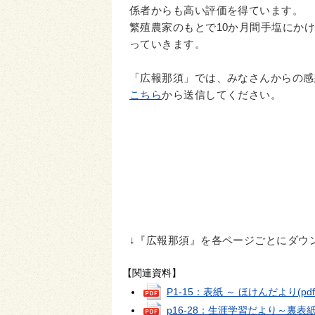
係者からも高い評価を得ています。
繁殖農家のもとで10か月間手塩にか
っていきます。
「広報那須」では、みなさんからの感
こちら
から送信してください。
↓『広報那須』を各ページごとにダウ
【関連資料】
P1-15：表紙 ～ ほけんだより
(pd
p16-28：生涯学習だより～裏表