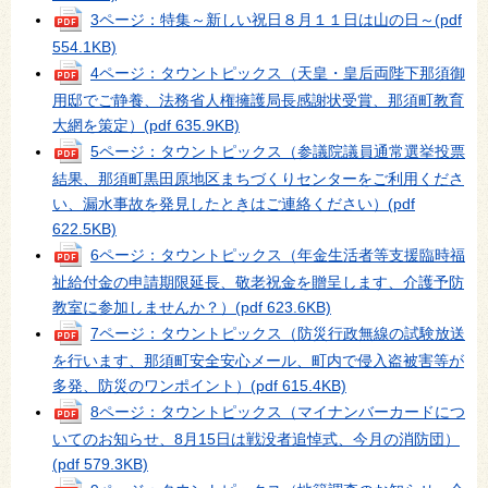
3ページ：特集～新しい祝日８月１１日は山の日～
(pdf
554.1KB)
4ページ：タウントピックス（天皇・皇后両陛下那須御
用邸でご静養、法務省人権擁護局長感謝状受賞、那須町教育
大網を策定）
(pdf 635.9KB)
5ページ：タウントピックス（参議院議員通常選挙投票
結果、那須町黒田原地区まちづくりセンターをご利用くださ
い、漏水事故を発見したときはご連絡ください）
(pdf
622.5KB)
6ページ：タウントピックス（年金生活者等支援臨時福
祉給付金の申請期限延長、敬老祝金を贈呈します、介護予防
教室に参加しませんか？）
(pdf 623.6KB)
7ページ：タウントピックス（防災行政無線の試験放送
を行います、那須町安全安心メール、町内で侵入盗被害等が
多発、防災のワンポイント）
(pdf 615.4KB)
8ページ：タウントピックス（マイナンバーカードにつ
いてのお知らせ、8月15日は戦没者追悼式、今月の消防団）
(pdf 579.3KB)