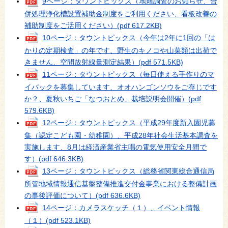
9ページ：タウントピックス（地籍調査のお知らせ、合
併処理浄化槽設置補助金制度をご利用ください、看板改善の
補助制度をご活用ください）
(pdf 617.2KB)
10ページ：タウントピックス（今年は2年に1回の「は
かりの定期検査」の年です、野生のキノコや山菜類は出荷で
きません、空間放射線量測定結果）
(pdf 571.5KB)
11ページ：タウントピックス（毎日使える手作りのマ
イバックを募集しています、オオハンゴンソウをご存じです
か？、夏秋いちご「なつおとめ」栽培説明会開催）
(pdf
579.6KB)
12ページ：タウントピックス（平成29年度新入園児募
集（認定こども園・幼稚園）、平成28年社会生活基本調査を
実施します、8月は経済産業省主唱の電気使用安全月間で
す）
(pdf 646.3KB)
13ページ：タウントピックス（総務省関東総合通信局
所管地域情報通信基盤整備推進交付金事業における整備計画
の事後評価について）
(pdf 636.6KB)
14ページ：カメラスケッチ（１）、イベント情報
（１）
(pdf 523.1KB)