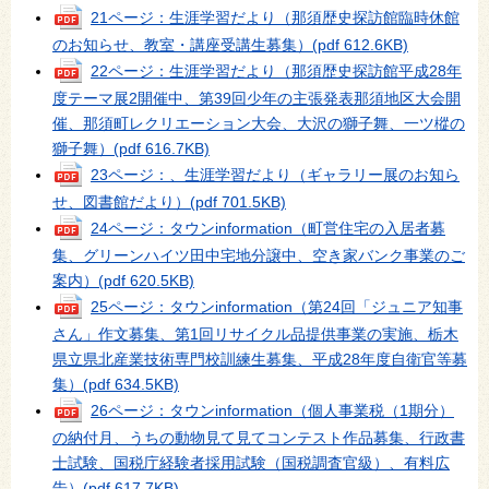
21ページ：生涯学習だより（那須歴史探訪館臨時休館
のお知らせ、教室・講座受講生募集）
(pdf 612.6KB)
22ページ：生涯学習だより（那須歴史探訪館平成28年
度テーマ展2開催中、第39回少年の主張発表那須地区大会開
催、那須町レクリエーション大会、大沢の獅子舞、一ツ樅の
獅子舞）
(pdf 616.7KB)
23ページ：、生涯学習だより（ギャラリー展のお知ら
せ、図書館だより）
(pdf 701.5KB)
24ページ：タウンinformation（町営住宅の入居者募
集、グリーンハイツ田中宅地分譲中、空き家バンク事業のご
案内）
(pdf 620.5KB)
25ページ：タウンinformation（第24回「ジュニア知事
さん」作文募集、第1回リサイクル品提供事業の実施、栃木
県立県北産業技術専門校訓練生募集、平成28年度自衛官等募
集）
(pdf 634.5KB)
26ページ：タウンinformation（個人事業税（1期分）
の納付月、うちの動物見て見てコンテスト作品募集、行政書
士試験、国税庁経験者採用試験（国税調査官級）、有料広
告）
(pdf 617.7KB)