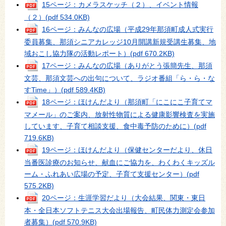
15ページ：カメラスケッチ（２）、イベント情報
（２）
(pdf 534.0KB)
16ページ：みんなの広場（平成29年那須町成人式実行
委員募集、那須シニアカレッジ10月開講新規受講生募集、地
域おこし協力隊の活動レポート）
(pdf 670.2KB)
17ページ：みんなの広場（ありがとう張簡先生、那須
文芸、那須文芸への出句について、ラジオ番組「ら・ら・な
すTime」）
(pdf 589.4KB)
18ページ：ほけんだより（那須町「にこにこ子育てマ
マメール」のご案内、放射性物質による健康影響検査を実施
しています、子育て相談支援、食中毒予防のために）
(pdf
719.6KB)
19ページ：ほけんだより（保健センターだより、休日
当番医診療のお知らせ、献血にご協力を、わくわくキッズル
ーム・ふれあい広場の予定、子育て支援センター）
(pdf
575.2KB)
20ページ：生涯学習だより（大会結果、関東・東日
本・全日本ソフトテニス大会出場報告、町民体力測定会参加
者募集）
(pdf 570.9KB)