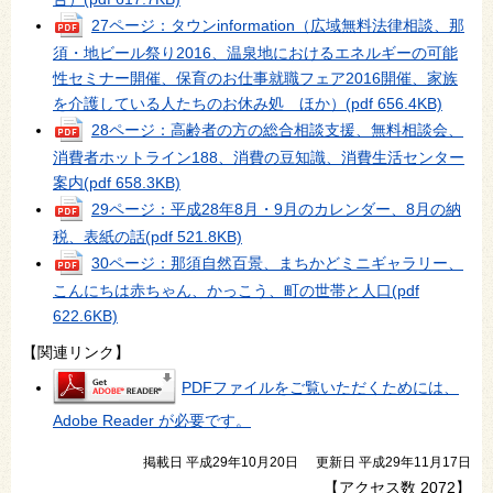
27ページ：タウンinformation（広域無料法律相談、那
須・地ビール祭り2016、温泉地におけるエネルギーの可能
性セミナー開催、保育のお仕事就職フェア2016開催、家族
を介護している人たちのお休み処 ほか）
(pdf 656.4KB)
28ページ：高齢者の方の総合相談支援、無料相談会、
消費者ホットライン188、消費の豆知識、消費生活センター
案内
(pdf 658.3KB)
29ページ：平成28年8月・9月のカレンダー、8月の納
税、表紙の話
(pdf 521.8KB)
30ページ：那須自然百景、まちかどミニギャラリー、
こんにちは赤ちゃん、かっこう、町の世帯と人口
(pdf
622.6KB)
【関連リンク】
PDFファイルをご覧いただくためには、
Adobe Reader が必要です。
掲載日 平成29年10月20日
更新日 平成29年11月17日
【アクセス数
2072
】