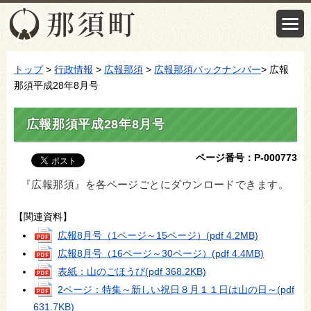
トップ
>
行政情報
>
広報那須
>
広報那須バックナンバー
> 広報
那須平成28年8月号
広報那須平成28年8月号
ページ番号：P-000773
『広報那須』を各ページごとにダウンロードできます。
【関連資料】
広報8月号（1ページ～15ページ）
(pdf 4.2MB)
広報8月号（16ページ～30ページ）
(pdf 4.4MB)
表紙：山のごほうび
(pdf 368.2KB)
2ページ：特集～新しい祝日８月１１日は山の日～
(pdf
631.7KB)