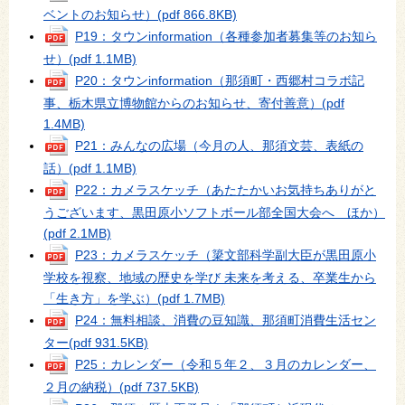
ベントのお知らせ）
(pdf 866.8KB)
P19：タウンinformation（各種参加者募集等のお知ら
せ）
(pdf 1.1MB)
P20：タウンinformation（那須町・西郷村コラボ記
事、栃木県立博物館からのお知らせ、寄付善意）
(pdf
1.4MB)
P21：みんなの広場（今月の人、那須文芸、表紙の
話）
(pdf 1.1MB)
P22：カメラスケッチ（あたたかいお気持ちありがと
うございます、黒田原小ソフトボール部全国大会へ ほか）
(pdf 2.1MB)
P23：カメラスケッチ（簗文部科学副大臣が黒田原小
学校を視察、地域の歴史を学び 未来を考える、卒業生から
「生き方」を学ぶ）
(pdf 1.7MB)
P24：無料相談、消費の豆知識、那須町消費生活セン
ター
(pdf 931.5KB)
P25：カレンダー（令和５年２、３月のカレンダー、
２月の納税）
(pdf 737.5KB)