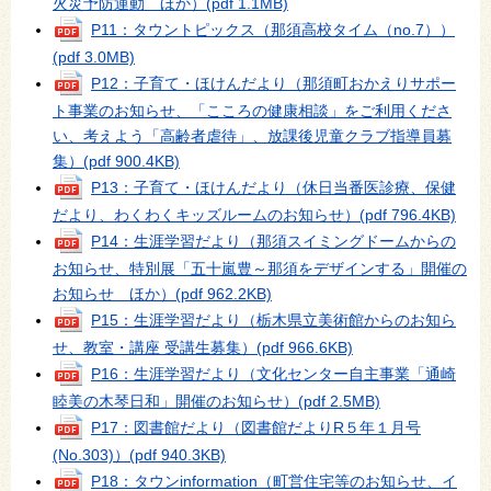
火災予防運動 ほか）
(pdf 1.1MB)
P11：タウントピックス（那須高校タイム（no.7））
(pdf 3.0MB)
P12：子育て・ほけんだより（那須町おかえりサポー
ト事業のお知らせ、「こころの健康相談」をご利用くださ
い、考えよう「高齢者虐待」、放課後児童クラブ指導員募
集）
(pdf 900.4KB)
P13：子育て・ほけんだより（休日当番医診療、保健
だより、わくわくキッズルームのお知らせ）
(pdf 796.4KB)
P14：生涯学習だより（那須スイミングドームからの
お知らせ、特別展「五十嵐豊～那須をデザインする」開催の
お知らせ ほか）
(pdf 962.2KB)
P15：生涯学習だより（栃木県立美術館からのお知ら
せ、教室・講座 受講生募集）
(pdf 966.6KB)
P16：生涯学習だより（文化センター自主事業「通崎
睦美の木琴日和」開催のお知らせ）
(pdf 2.5MB)
P17：図書館だより（図書館だよりR５年１月号
(No.303)）
(pdf 940.3KB)
P18：タウンinformation（町営住宅等のお知らせ、イ