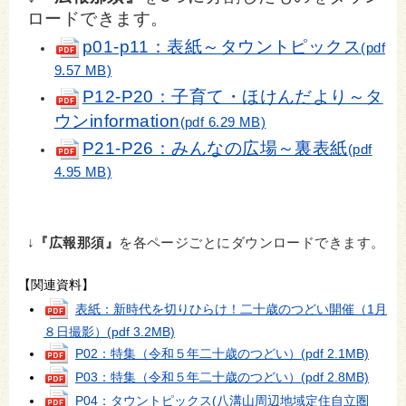
ロードできます。
p01-p11：表紙～タウントピックス
(pdf
9.57 MB)
P12-P20：子育て・ほけんだより～タ
ウンinformation
(pdf 6.29 MB)
P21-P26：みんなの広場～裏表紙
(pdf
4.95 MB)
↓
『広報那須』
を各ページごとにダウンロードできます。
【関連資料】
表紙：新時代を切りひらけ！二十歳のつどい開催（1月
８日撮影）
(pdf 3.2MB)
P02：特集（令和５年二十歳のつどい）
(pdf 2.1MB)
P03：特集（令和５年二十歳のつどい）
(pdf 2.8MB)
P04：タウントピックス(八溝山周辺地域定住自立圏