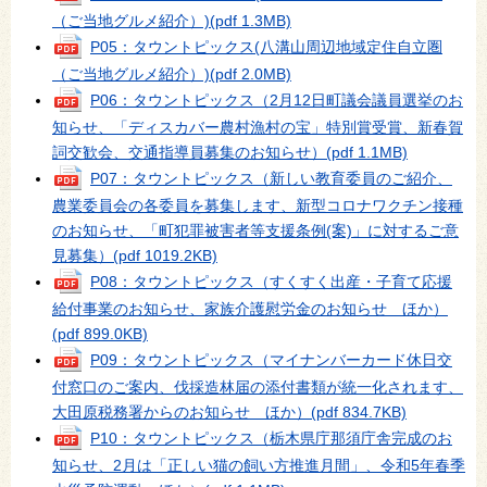
（ご当地グルメ紹介）)
(pdf 1.3MB)
P05：タウントピックス(八溝山周辺地域定住自立圏
（ご当地グルメ紹介）)
(pdf 2.0MB)
P06：タウントピックス（2月12日町議会議員選挙のお
知らせ、「ディスカバー農村漁村の宝」特別賞受賞、新春賀
詞交歓会、交通指導員募集のお知らせ）
(pdf 1.1MB)
P07：タウントピックス（新しい教育委員のご紹介、
農業委員会の各委員を募集します、新型コロナワクチン接種
のお知らせ、「町犯罪被害者等支援条例(案)」に対するご意
見募集）
(pdf 1019.2KB)
P08：タウントピックス（すくすく出産・子育て応援
給付事業のお知らせ、家族介護慰労金のお知らせ ほか）
(pdf 899.0KB)
P09：タウントピックス（マイナンバーカード休日交
付窓口のご案内、伐採造林届の添付書類が統一化されます、
大田原税務署からのお知らせ ほか）
(pdf 834.7KB)
P10：タウントピックス（栃木県庁那須庁舎完成のお
知らせ、2月は「正しい猫の飼い方推進月間」、令和5年春季