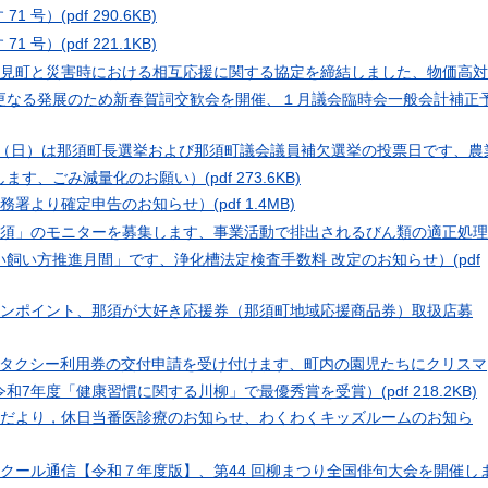
 71 号）
(pdf 290.6KB)
 71 号）
(pdf 221.1KB)
県只見町と災害時における相互応援に関する協定を締結しました、物価高対
更なる発展のため新春賀詞交歓会を開催、１月議会臨時会一般会計補正
2日（日）は那須町長選挙および那須町議会議員補欠選挙の投票日です、農
します、ごみ減量化のお願い）
(pdf 273.6KB)
税務署より確定申告のお知らせ）
(pdf 1.4MB)
報那須」のモニターを募集します、事業活動で排出されるびん類の適正処理
い飼い方推進月間」です、浄化槽法定検査手数料 改定のお知らせ）
(pdf
のワンポイント、那須が大好き応援券（那須町地域応援商品券）取扱店募
福祉タクシー利用券の交付申請を受け付けます、町内の園児たちにクリスマ
令和7年度「健康習慣に関する川柳」で最優秀賞を受賞）
(pdf 218.2KB)
保健だより，休日当番医診療のお知らせ、わくわくキッズルームのお知ら
スクール通信【令和７年度版】、第44 回柳まつり全国俳句大会を開催し