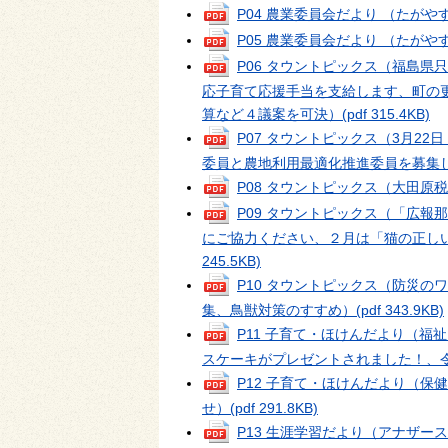
P04 農業委員会だより （たがやす
P05 農業委員会だより （たがやす
P06 タウントピックス（福島
応子育て応援手当を支給します、町の
算など４議案を可決）
(pdf 315.4KB)
P07 タウントピックス（3月2
委員と農地利用最適化推進委員を募集
P08 タウントピックス（大田原
P09 タウントピックス（「広
にご協力ください、２月は「猫の正し
245.5KB)
P10 タウントピックス（防災
集、鳥獣対策のすすめ）
(pdf 343.9KB)
P11 子育て・ほけんだより（
スケーキがプレゼントされました！、
P12 子育て・ほけんだより（
せ）
(pdf 291.8KB)
P13 生涯学習だより（アナザー