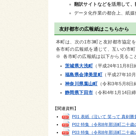
翻訳サイトなどを活用して、
データ化作業の都合上、紙媒
友好都市の広報紙はこちらから
本町は、次の1市3町と友好都市協定
各市町の広報紙を通じて、互いの市町
※ 各市町の広報紙は以下から見るこ
茨城県大洗町
（平成24年11月8
福島県会津美里町
（平成27年10
神奈川県葉山町
（令和3年5月8日
静岡県下田市
（令和4年1月14日
【関連資料】
P01 表紙（泣いて 笑って 真剣
P02 特集（令和8年那須町二十
P03 特集（令和8年那須町二十