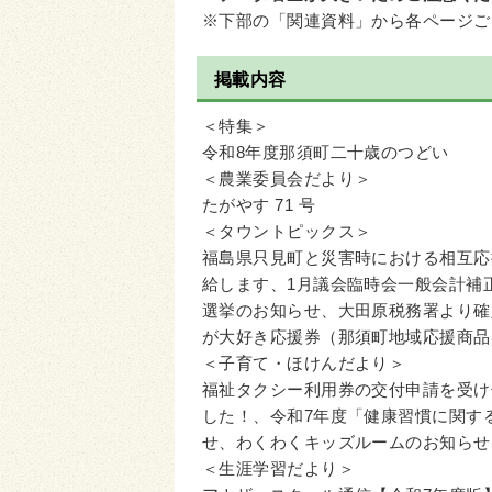
※下部の「関連資料」から各ページご
掲載内容
＜特集＞
令和8年度那須町二十歳のつどい
＜農業委員会だより＞
たがやす 71 号
＜タウントピックス＞
福島県只見町と災害時における相互応
給します、1月議会臨時会一般会計補
選挙のお知らせ、大田原税務署より確
が大好き応援券（那須町地域応援商品
＜子育て・ほけんだより＞
福祉タクシー利用券の交付申請を受け
した！、令和7年度「健康習慣に関す
せ、わくわくキッズルームのお知らせ
＜生涯学習だより＞