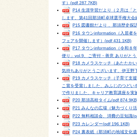
す）
(pdf 287.7KB)
P14 生涯学習だより（２月は
します、第41回那須町卓球選手権大会
P15 図書館だより 、那須歴史探
P16 タウンinformatio
フェアを開催します）
(pdf 431.1KB)
P17 タウンinformatio
便り」vol.9、ご寄付・善意 ありがと
P18 カメラスケッチ（あたた
気持ちありがとうございます、伊王野
P19 カメラスケッチ（子育て支
こ賞を受賞しました、みふじのつどい
で作りました、キャリア教育講座を実
P20 那須高校タイム
(pdf 874.9KB
P21 みんなの広場（魅力づくり
P22 無料相談会、消費の豆知識
(p
P23 カレンダー
(pdf 196.1KB)
P24 裏表紙（那須町の地域文