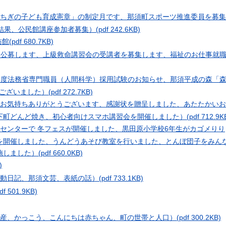
「とちぎの子ども育成憲章」の制定月です、那須町スポーツ推進委員を募集
結果、公民館講座参加者募集）
(pdf 242.6KB)
訪館
(pdf 680.7KB)
n（入居者を公募します、上級救命講習会の受講者を募集します、福祉のお仕事就
n（令和８年度法務省専門職員（人間科学）採用試験のお知らせ、那須平成の森「
うございました）
(pdf 272.7KB)
かいお気持ちありがとうございます、感謝状を贈呈しました、あたたかいお
下町どんど焼き、初心者向けスマホ講習会を開催しました）
(pdf 712.9K
援センターで 冬フェスが開催しました、黒田原小学校6年生がカゴメりり
を開催しました、うんどうあそび教室を行いました、とんぼ団子をみん
施しました）
(pdf 660.0KB)
)
活動日記、那須文芸、表紙の話）
(pdf 733.1KB)
df 501.9KB)
化遺産、かっこう、こんにちは赤ちゃん、町の世帯と人口）
(pdf 300.2KB)