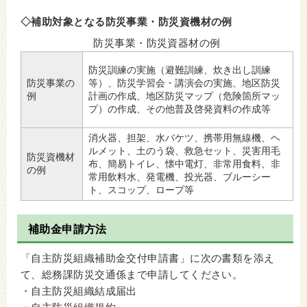
◇補助対象となる防災事業・防災資機材の例
防災事業・防災資器材の例
防災訓練の実施（避難訓練、炊き出し訓練
防災事業の
等）、防災学習会・講演会の実施、地区防災
例
計画の作成、地区防災マップ（危険箇所マッ
プ）の作成、その他普及啓発資料の作成等
消火器、担架、水バケツ、携帯用無線機、ヘ
ルメット、土のう袋、救急セット、災害用毛
防災資機材
布、簡易トイレ、懐中電灯、非常用食料、非
の例
常用飲料水、発電機、投光器、ブルーシー
ト、スコップ、ロープ等
補助金申請方法
「自主防災組織補助金交付申請書」に次の書類を添え
て、総務課防災交通係まで申請してください。
・自主防災組織結成届出