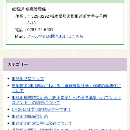
総務課 危機管理係
住所：
〒329-3292 栃木県那須郡那須町大字寺子丙
3-13
電話：
0287-72-6901
Mail：
メールでのお問合わせはこちら
カテゴリー
那須町防災マップ
要配慮者利用施設における「避難確保計画」作成の義務化に
ついて
那須町地域防災計画（改正素案）への意見募集（パブリック
コメント）の結果について
1月26日は文化財防火デーです！
那須町国民保護計画
那須町の自然災害伝承碑について