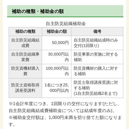
補助の種類・補助金の額
自主防災組織補助金
補助の種類
補助金の額
備考
自主防災組織結
自主防災組織結成時のみ
50,000円
成費
交付(1回限り)
自主防災組織事
30,000円以
防災事業の実施に対する
業費
内
補助
防災資機材購入
100,000円以
防災資機材の購入に対す
費
内
る補助
防災士取得講座受講に対
防災士資格取得
1名につき25,
する補助
講座受講料
000円以内
(1自主防災組織2名まで)
※1会計年度につき、1回限りの交付になります(ただし、
自主防災組織結成費補助金については結成年度のみ)。
※補助金交付額は、1,000円未満を切り捨てた額になりま
す。