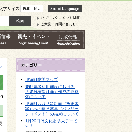
文字サイズ
パブリックコメント制度
ご意見・お問い合わせ
カテゴリー
ジ
那須町防災マップ
要配慮者利用施設における
「避難確保計画」作成の義務
0
化について
那須町地域防災計画（改正素
案）への意見募集（パブリッ
クコメント）の結果について
1月26日は文化財防火デーで
規
す！