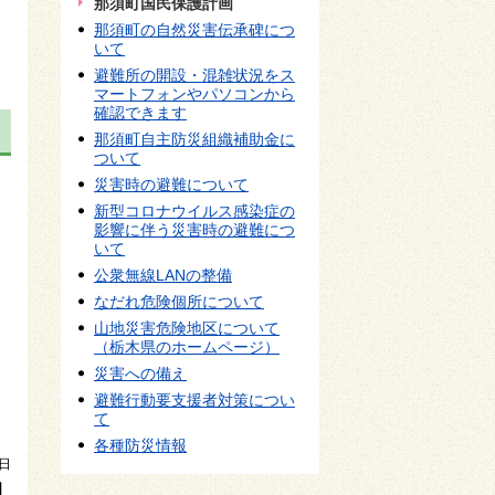
那須町国民保護計画
那須町の自然災害伝承碑につ
いて
避難所の開設・混雑状況をス
マートフォンやパソコンから
確認できます
那須町自主防災組織補助金に
ついて
災害時の避難について
新型コロナウイルス感染症の
影響に伴う災害時の避難につ
いて
公衆無線LANの整備
なだれ危険個所について
山地災害危険地区について
（栃木県のホームページ）
災害への備え
避難行動要支援者対策につい
て
各種防災情報
4日
】