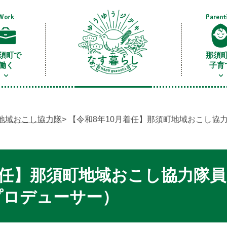
須町で
那須
働く
子育
地域おこし協力隊
> 【令和8年10月着任】那須町地域おこし協
着任】那須町地域おこし協力隊
プロデューサー）