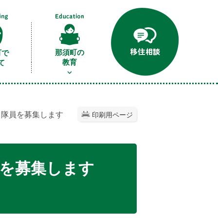
那須町の
町で
教育
て
力隊員を募集します
印刷用ページ
員を募集します