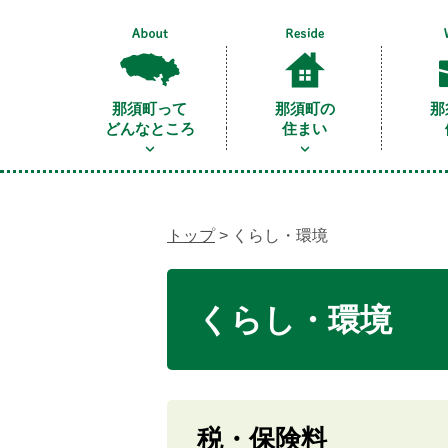
那須町って
那須町の
那
どんなところ
住まい
トップ
> くらし・環境
くらし・環境
税・保険料