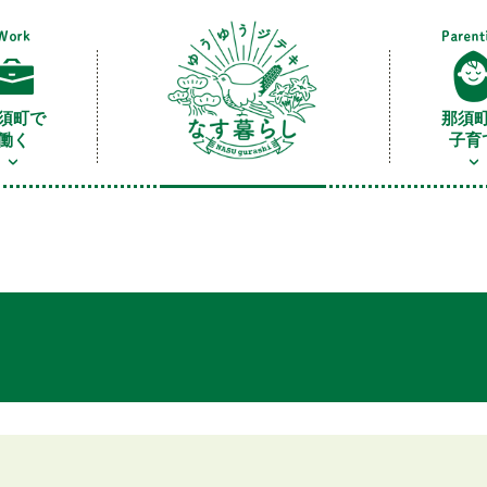
須町で
那須
働く
子育