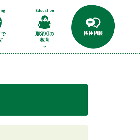
那須町の
町で
教育
て