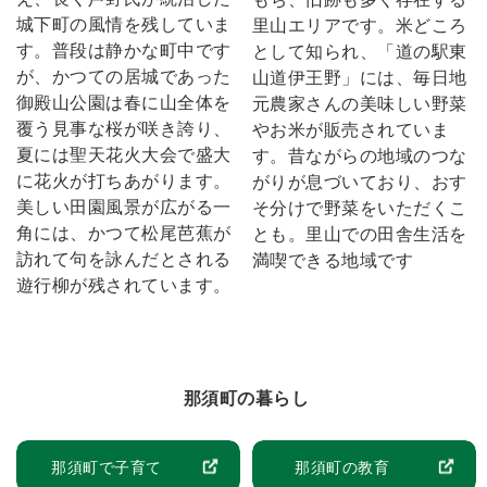
城下町の風情を残していま
里山エリアです。米どころ
す。普段は静かな町中です
として知られ、「道の駅東
が、かつての居城であった
山道伊王野」には、毎日地
御殿山公園は春に山全体を
元農家さんの美味しい野菜
覆う見事な桜が咲き誇り、
やお米が販売されていま
夏には聖天花火大会で盛大
す。昔ながらの地域のつな
に花火が打ちあがります。
がりが息づいており、おす
美しい田園風景が広がる一
そ分けで野菜をいただくこ
角には、かつて松尾芭蕉が
とも。里山での田舎生活を
訪れて句を詠んだとされる
満喫できる地域です
遊行柳が残されています。
那須町の暮らし
那須町で子育て
那須町の教育