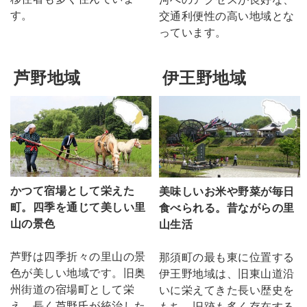
す。
交通利便性の高い地域とな
っています。
芦野地域
伊王野地域
かつて宿場として栄えた
美味しいお米や野菜が毎日
町。四季を通じて美しい里
食べられる。昔ながらの里
山の景色
山生活
芦野は四季折々の里山の景
那須町の最も東に位置する
色が美しい地域です。旧奥
伊王野地域は、旧東山道沿
州街道の宿場町として栄
いに栄えてきた長い歴史を
え、長く芦野氏が統治した
もち、旧跡も多く存在する