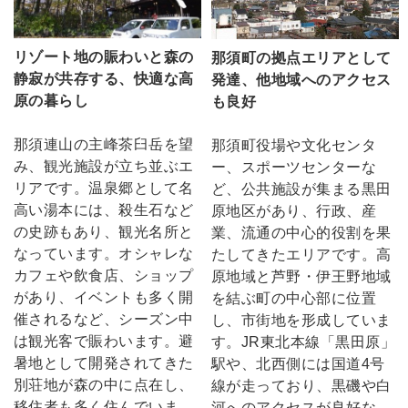
リゾート地の賑わいと森の
那須町の拠点エリアとして
静寂が共存する、快適な高
発達、他地域へのアクセス
原の暮らし
も良好
那須連山の主峰茶臼岳を望
那須町役場や文化センタ
み、観光施設が立ち並ぶエ
ー、スポーツセンターな
リアです。温泉郷として名
ど、公共施設が集まる黒田
高い湯本には、殺生石など
原地区があり、行政、産
の史跡もあり、観光名所と
業、流通の中心的役割を果
なっています。オシャレな
たしてきたエリアです。高
カフェや飲食店、ショップ
原地域と芦野・伊王野地域
があり、イベントも多く開
を結ぶ町の中心部に位置
催されるなど、シーズン中
し、市街地を形成していま
は観光客で賑わいます。避
す。JR東北本線「黒田原」
暑地として開発されてきた
駅や、北西側には国道4号
別荘地が森の中に点在し、
線が走っており、黒磯や白
移住者も多く住んでいま
河へのアクセスが良好な、