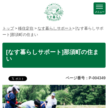
メニュー
トップ
>
移住定住
>
なす暮らしサポート
> [なす暮らしサポ
ート]那須町の住まい
[なす暮らしサポート]那須町の住ま
い
ページ番号：P-004349