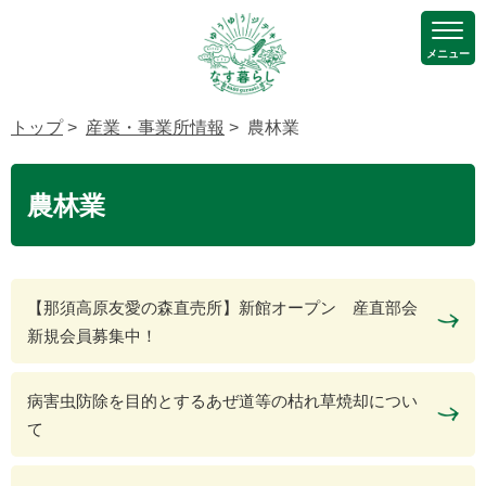
メニュー
トップ
>
産業・事業所情報
> 農林業
農林業
【那須高原友愛の森直売所】新館オープン 産直部会
新規会員募集中！
病害虫防除を目的とするあぜ道等の枯れ草焼却につい
て