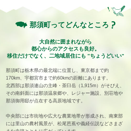
那須町ってどんなところ
大自然に囲まれながら
都心からのアクセスも良好。
移住だけでなく、二地域居住にも
"ちょうどいい"
那須町は栃木県の最北端に位置し、東京都まで約
170km、宇都宮市まで約60kmの距離にあります。
北西部は那須連山の主峰・茶臼岳（1,915m）がそびえ、
その南斜面には那須温泉郷や、レジャー施設、別荘地や
那須御用邸が点在する高原地域です。
中央部には市街地や広大な農業地帯が形成され、南東部
には里山の農村風景が、松尾芭蕉や義経伝説などさまざ