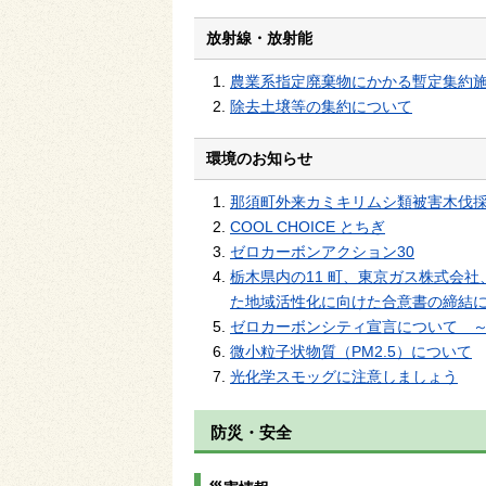
放射線・放射能
農業系指定廃棄物にかかる暫定集約
除去土壌等の集約について
環境のお知らせ
那須町外来カミキリムシ類被害木伐
COOL CHOICE とちぎ
ゼロカーボンアクション30
栃木県内の11 町、東京ガス株式会
た地域活性化に向けた合意書の締結
ゼロカーボンシティ宣言について ～
微小粒子状物質（PM2.5）について
光化学スモッグに注意しましょう
防災・安全