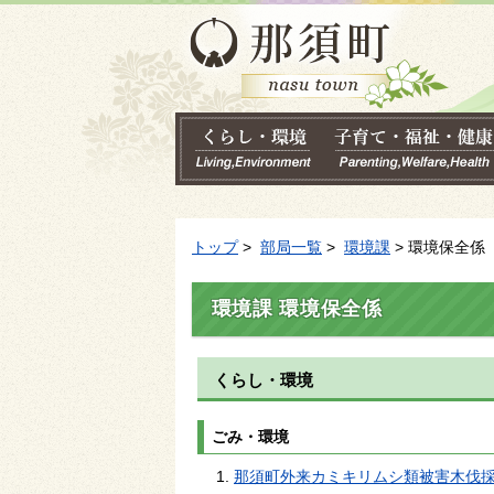
トップ
>
部局一覧
>
環境課
> 環境保全係
環境課 環境保全係
くらし・環境
ごみ・環境
那須町外来カミキリムシ類被害木伐