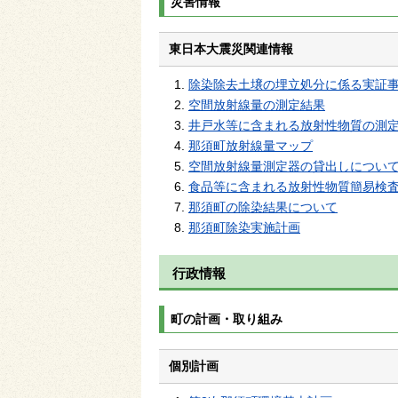
災害情報
東日本大震災関連情報
除染除去土壌の埋立処分に係る実証
空間放射線量の測定結果
井戸水等に含まれる放射性物質の測
那須町放射線量マップ
空間放射線量測定器の貸出しについ
食品等に含まれる放射性物質簡易検
那須町の除染結果について
那須町除染実施計画
行政情報
町の計画・取り組み
個別計画