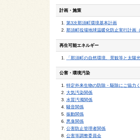
計画・施策
第3次那須町環境基本計画
那須町役場地球温暖化防止実行計画
再生可能エネルギー
「那須町の自然環境、景観等と太陽
公害・環境汚染
特定外来生物の防除・駆除にご協力
大気汚染関係
水質汚濁関係
騒音関係
振動関係
悪臭関係
公害防止管理者関係
公害等調整委員会