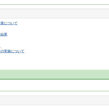
事業について
定結果
て
査の実施について