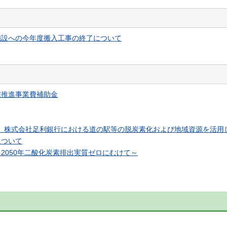
施設への今年度搬入工事の終了について
採推進事業費補助金
社、株式会社足利銀行における道の駅等の脱炭素化および地域資源を活用
について
2050年二酸化炭素排出実質ゼロにむけて～