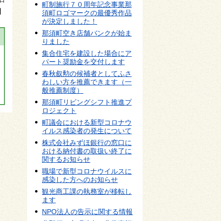
0日
町制施行７０周年記念事業那
】
須町ロゴマークの最優秀作品
が決定しました！
那須町空き店舗バンクが始ま
りました
集合住宅を建設した場合にア
パート奨励金を交付します
春秋叙勲の候補者としてふさ
わしい方を推薦できます（一
般推薦制度）
那須町リビングシフト推進プ
ロジェクト
町議会における新型コロナウ
イルス感染者の発生について
株式会社みずほ銀行の窓口に
おける納付書の取扱い終了に
関するお知らせ
職場で新型コロナウイルスに
感染した方へのお知らせ
観光商工課の執務室が移転し
ます
NPO法人の告示に関する情報