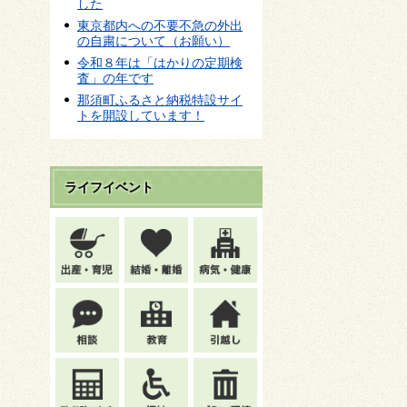
した
東京都内への不要不急の外出
の自粛について（お願い）
令和８年は「はかりの定期検
査」の年です
那須町ふるさと納税特設サイ
トを開設しています！
ライフイベント