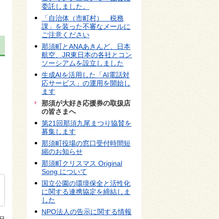
委託しました。
「自治体（市町村） 税務
課」を装った不審なメールに
ご注意ください
那須町とANAあきんど、日本
航空、JR東日本の各社とコン
ソーシアムを設立しました
生成AIを活用した「AI電話対
応サービス」の運用を開始し
ます
那須が大好き応援券の取扱店
の皆さまへ
第21回那須九尾まつり協賛を
募集します
那須町役場の窓口受付時間短
縮のお知らせ
那須町クリスマス Original
Song について
国立公園の環境保全と活性化
に関する連携協定を締結しま
した
NPO法人の告示に関する情報