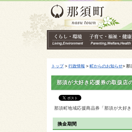
トップ
>
行政情報
>
町からのお知らせ
> 
那須が大好き応援券の取扱店
那須町地域応援商品券「那須が大好き
換金期間