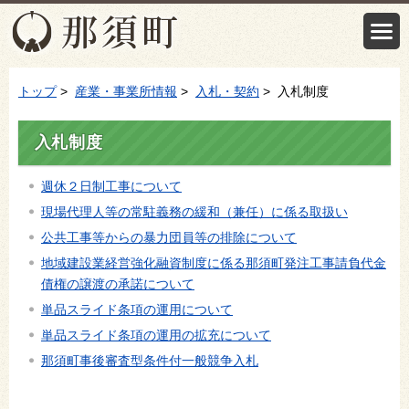
トップ
>
産業・事業所情報
>
入札・契約
> 入札制度
入札制度
週休２日制工事について
現場代理人等の常駐義務の緩和（兼任）に係る取扱い
公共工事等からの暴力団員等の排除について
地域建設業経営強化融資制度に係る那須町発注工事請負代金
債権の譲渡の承諾について
単品スライド条項の運用について
単品スライド条項の運用の拡充について
那須町事後審査型条件付一般競争入札