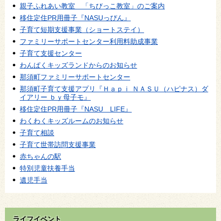
親子ふれあい教室 「ちびっこ教室」のご案内
移住定住PR用冊子『NASUっぴん』
子育て短期支援事業（ショートステイ）
ファミリーサポートセンター利用料助成事業
子育て支援センター
わんぱくキッズランドからのお知らせ
那須町ファミリーサポートセンター
那須町子育て支援アプリ『Ｈａｐｉ ＮＡＳＵ（ハピナス）ダ
イアリー ｂｙ母子モ』
移住定住PR用冊子『NASU LIFE』
わくわくキッズルームのお知らせ
子育て相談
子育て世帯訪問支援事業
赤ちゃんの駅
特別児童扶養手当
遺児手当
ライフイベント