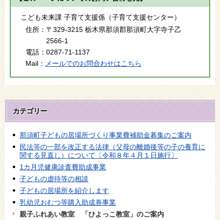
こども未来課 子育て支援係（子育て支援センター）
住所：
〒329-3215 栃木県那須郡那須町大字寺子乙
2566-1
電話：
0287-71-1137
Mail：
メールでのお問合わせはこちら
カテゴリー
那須町子どもの居場所づくり事業費補助金募集のご案内
民法等の一部を改正する法律（父母の離婚後等の子の養育に
関する見直し）について〔令和８年４月１日施行〕
1カ月児健康診査費助成事業
子どもの虐待等の相談
子どもの居場所を紹介します
乳幼児おむつ等購入助成券事業
親子ふれあい教室 「ひよっこ教室」のご案内