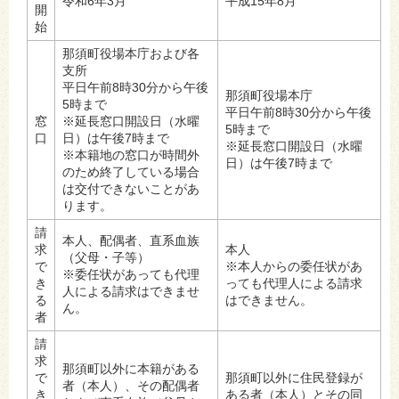
令和6年3月
平成15年8月
開
始
那須町役場本庁および各
支所
平日午前8時30分から午後
那須町役場本庁
5時まで
平日午前8時30分から午後
窓
※延長窓口開設日（水曜
5時まで
口
日）は午後7時まで
※延長窓口開設日（水曜
※本籍地の窓口が時間外
日）は午後7時まで
のため終了している場合
は交付できないことがあ
ります。
請
本人、配偶者、直系血族
求
本人
（父母・子等）
で
※本人からの委任状があ
※委任状があっても代理
き
っても代理人による請求
人による請求はできませ
る
はできません。
ん。
者
請
求
那須町以外に本籍がある
で
那須町以外に住民登録が
者（本人）、その配偶者
き
ある者（本人）とその同