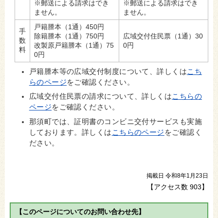
※郵送による請求はでき
※郵送による請求はでき
ません。
ません。
戸籍謄本（1通）450円
手
除籍謄本（1通）750円
広域交付住民票（1通）30
数
改製原戸籍謄本（1通）75
0円
料
0円
戸籍謄本等の広域交付制度について、詳しくは
こち
らのページ
をご確認ください。
広域交付住民票の請求について、詳しくは
こちらの
ページ
をご確認ください。
那須町では、証明書のコンビニ交付サービスも実施
しております。詳しくは
こちらのページ
をご確認く
ださい。
掲載日 令和8年1月23日
【アクセス数
903
】
【このページについてのお問い合わせ先】