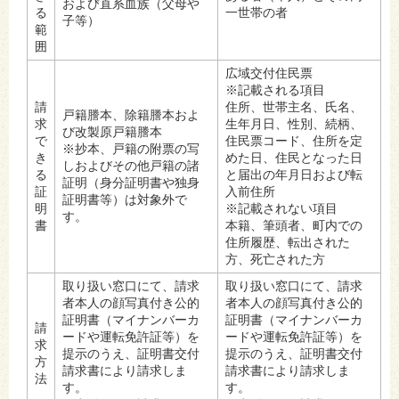
および直系血族（父母や
る
一世帯の者
子等）
範
囲
広域交付住民票
※記載される項目
請
住所、世帯主名、氏名、
戸籍謄本、除籍謄本およ
求
生年月日、性別、続柄、
び改製原戸籍謄本
で
住民票コード、住所を定
※抄本、戸籍の附票の写
き
めた日、住民となった日
しおよびその他戸籍の諸
る
と届出の年月日および転
証明（身分証明書や独身
証
入前住所
証明書等）は対象外で
明
※記載されない項目
す。
書
本籍、筆頭者、町内での
住所履歴、転出された
方、死亡された方
取り扱い窓口にて、請求
取り扱い窓口にて、請求
者本人の顔写真付き公的
者本人の顔写真付き公的
証明書（マイナンバーカ
証明書（マイナンバーカ
請
ードや運転免許証等）を
ードや運転免許証等）を
求
提示のうえ、証明書交付
提示のうえ、証明書交付
方
請求書により請求しま
請求書により請求しま
法
す。
す。