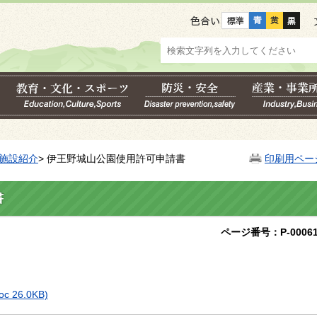
色合い
施設紹介
> 伊王野城山公園使用許可申請書
印刷用ペー
書
ページ番号：P-00061
oc 26.0KB)