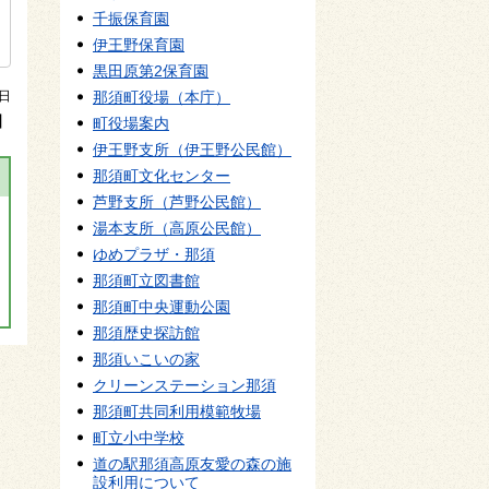
千振保育園
伊王野保育園
黒田原第2保育園
7日
那須町役場（本庁）
】
町役場案内
伊王野支所（伊王野公民館）
那須町文化センター
芦野支所（芦野公民館）
湯本支所（高原公民館）
ゆめプラザ・那須
那須町立図書館
那須町中央運動公園
那須歴史探訪館
那須いこいの家
クリーンステーション那須
那須町共同利用模範牧場
町立小中学校
道の駅那須高原友愛の森の施
設利用について