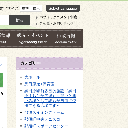
文字サイズ
パブリックコメント制度
ご意見・お問い合わせ
カテゴリー
ジ
大ホール
黒田原第1保育園
黒田原駅前多目的施設（黒田
9
原まちなか広場）～憩いと集
いの場として誰もが自由に使
用できる広場です～
那須スイミングドーム
那須町中央テニスコート
那須町スポーツセンター