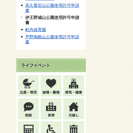
高久愛宕山公園使用許可申請
書
伊王野城山公園使用許可申請
書
町内保育園
芦野御殿山公園使用許可申請
書
ライフイベント