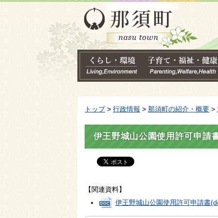
トップ
>
行政情報
>
那須町の紹介・概要
>
伊王野城山公園使用許可申請
【関連資料】
伊王野城山公園使用許可申請書
(d