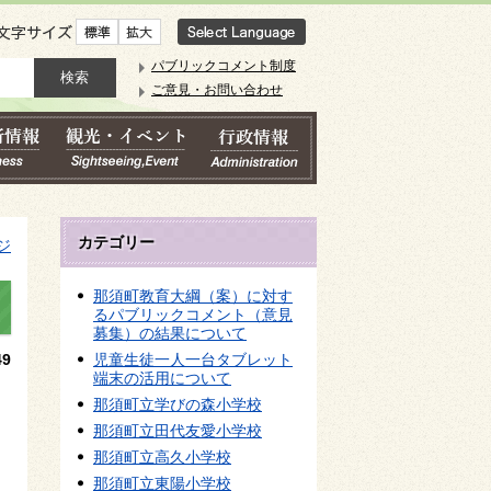
文字サイズ
パブリックコメント制度
ご意見・お問い合わせ
カテゴリー
ジ
那須町教育大綱（案）に対す
るパブリックコメント（意見
募集）の結果について
9
児童生徒一人一台タブレット
端末の活用について
那須町立学びの森小学校
那須町立田代友愛小学校
那須町立高久小学校
那須町立東陽小学校