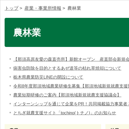
トップ
>
産業・事業所情報
> 農林業
農林業
【那須高原友愛の森直売所】新館オープン 産直部会新規
病害虫防除を目的とするあぜ道等の枯れ草焼却について
栃木県農業防災LINEの開設について
令和8年度那須地域農業研修生募集【那須地域新規就農支援
農業短期研修のご案内【那須地域新規就農支援協議会】
インターンシップを通じて企業をPR！共同掲載協力事業者 
とちぎ就農支援サイト「tochino(トチノ)」のお知らせ